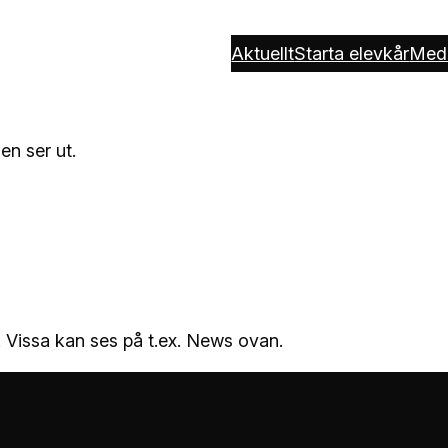
Aktuellt
Starta elevkår
Med
en ser ut.
. Vissa kan ses på t.ex. News ovan.