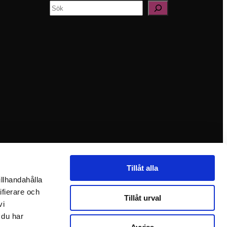
Sök
Tillåt alla
illhandahålla
ifierare och
Tillåt urval
vi
 du har