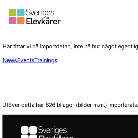
Hoppa
till
innehåll
Här tittar vi på importdatan, inte på hur något egentlig
News
Events
Trainings
Utöver detta har 626 bilagor (bilder m.m.) importerats