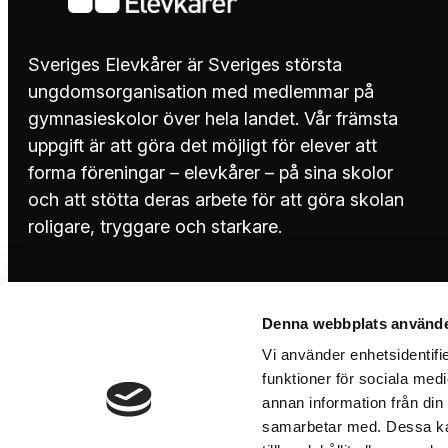
Sveriges Elevkårer är Sveriges största
ungdomsorganisation med medlemmar på
gymnasieskolor över hela landet. Vår främsta
uppgift är att göra det möjligt för elever att
forma föreningar – elevkårer – på sina skolor
och att stötta deras arbete för att göra skolan
roligare, tryggare och starkare.
08-644 45 00
Denna webbplats använde
info@sverigeselevkarer.se
Vi använder enhetsidentifie
funktioner för sociala medi
annan information från din
Instagram
TikTok
samarbetar med. Dessa kan