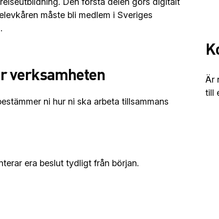
elseutbildning. Den första delen görs digitalt
 elevkåren måste bli medlem i Sveriges
.
K
jar verksamheten
Är 
til
 bestämmer ni hur ni ska arbeta tillsammans
erar era beslut tydligt från början.