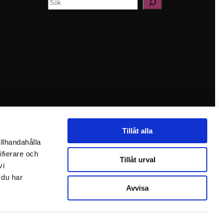
Sök
Tillåt alla
illhandahålla
ifierare och
Tillåt urval
vi
 du har
Avvisa