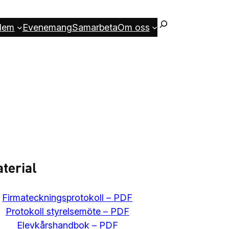
lem
Evenemang
Samarbeta
Om oss
terial
Firmateckningsprotokoll – PDF
Protokoll styrelsemöte – PDF
Elevkårshandbok – PDF