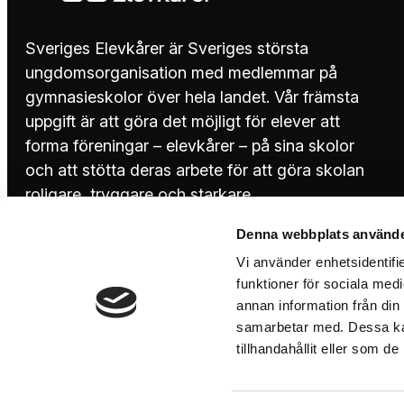
Sveriges Elevkårer är Sveriges största
ungdomsorganisation med medlemmar på
gymnasieskolor över hela landet. Vår främsta
uppgift är att göra det möjligt för elever att
forma föreningar – elevkårer – på sina skolor
och att stötta deras arbete för att göra skolan
roligare, tryggare och starkare.
Denna webbplats använde
08-644 45 00
Vi använder enhetsidentifie
funktioner för sociala medi
annan information från din
info@sverigeselevkarer.se
samarbetar med. Dessa kan
tillhandahållit eller som d
Instagram
TikTok