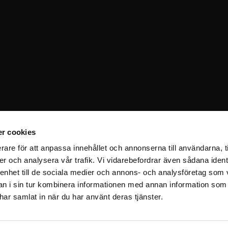
r cookies
rare för att anpassa innehållet och annonserna till användarna, t
er och analysera vår trafik. Vi vidarebefordrar även sådana ident
 enhet till de sociala medier och annons- och analysföretag som 
 i sin tur kombinera informationen med annan information som
e har samlat in när du har använt deras tjänster.