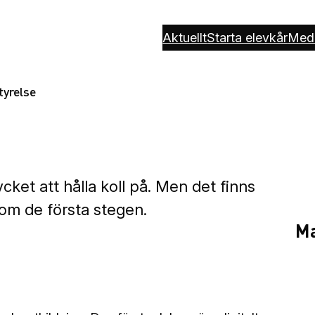
Aktuellt
Starta elevkår
Med
tyrelse
cket att hålla koll på. Men det finns
nom de första stegen.
Ma