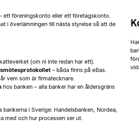
– ett föreningskonto eller ett företagskonto.
K
 i överlämningen till nästa styrelse så att de
Har
ban
för
atteverket (om ni inte redan har ett).
vid
rsmötesprotokollet
– båda finns på eBas.
år vem som är firmatecknare.
n
hos banken – alla banker har en åldersgräns
sta bankerna i Sverige: Handelsbanken, Nordea,
a med och hur processen ser ut.