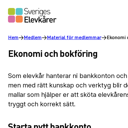
Hoppa
till
innehåll
Hem
→
Medlem
→
Material för medlemmar
→
Ekonomi 
Ekonomi och bokföring
Som elevkår hanterar ni bankkonton och 
men med rätt kunskap och verktyg blir det
mallar som hjälper er att sköta elevkåre
tryggt och korrekt sätt.
Starta nytt bankkonto