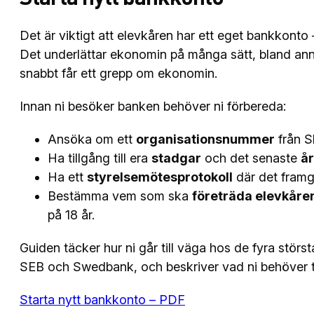
Det är viktigt att elevkåren har ett eget bankkonto 
Det underlättar ekonomin på många sätt, bland annat
snabbt får ett grepp om ekonomin.
Innan ni besöker banken behöver ni förbereda:
Ansöka om ett
organisationsnummer
från Sk
Ha tillgång till era
stadgar
och det senaste
å
Ha ett
styrelsemötesprotokoll
där det framg
Bestämma vem som ska
företräda elevkåre
på 18 år.
Guiden täcker hur ni går till väga hos de fyra stör
SEB och Swedbank, och beskriver vad ni behöver t
Starta nytt bankkonto – PDF