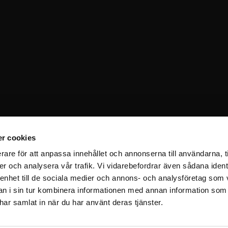
r cookies
rare för att anpassa innehållet och annonserna till användarna, t
er och analysera vår trafik. Vi vidarebefordrar även sådana ident
 enhet till de sociala medier och annons- och analysföretag som 
 i sin tur kombinera informationen med annan information som
e har samlat in när du har använt deras tjänster.