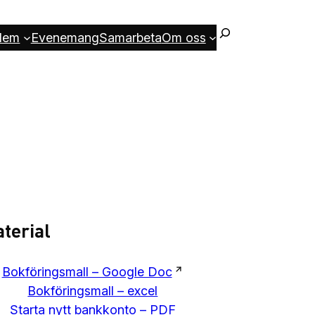
lem
Evenemang
Samarbeta
Om oss
terial
Bokföringsmall – Google Doc
Bokföringsmall – excel
Starta nytt bankkonto – PDF