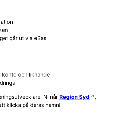
ration
nken
get går ut via eBas
v konto och liknande
dringar
föreningsutvecklare. Ni når
Region Syd
,
tt klicka på deras namn!