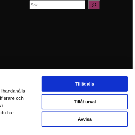
Sök
Tillåt alla
illhandahålla
ifierare och
Tillåt urval
vi
 du har
Avvisa