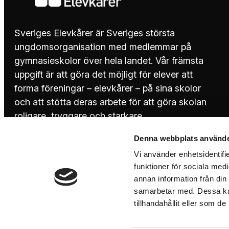
Sveriges Elevkårer är Sveriges största
ungdomsorganisation med medlemmar på
gymnasieskolor över hela landet. Vår främsta
uppgift är att göra det möjligt för elever att
forma föreningar – elevkårer – på sina skolor
och att stötta deras arbete för att göra skolan
roligare, tryggare och starkare.
Denna webbplats använde
08-644 45 00
Vi använder enhetsidentifie
funktioner för sociala medi
annan information från din
info@sverigeselevkarer.se
samarbetar med. Dessa kan
tillhandahållit eller som d
Instagram
TikTok