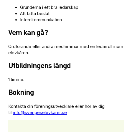
Grunderna i ett bra ledarskap
Att fatta beslut
Internkommunikation
Vem kan gå?
Ordförande eller andra medlemmar med en ledarroll inom
elevkåren.
Utbildningens längd
1 timme.
Bokning
Kontakta din föreningsutvecklare eller hör av dig
till
info@sverigeselevkarer.se