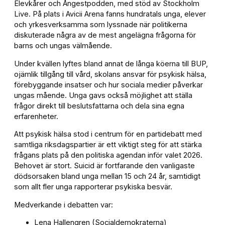
Elevkårer och Ångestpodden, med stöd av Stockholm
Live. På plats i Avicii Arena fanns hundratals unga, elever
och yrkesverksamma som lyssnade när politikerna
diskuterade några av de mest angelägna frågorna för
barns och ungas välmående.
Under kvällen lyftes bland annat de långa köerna till BUP,
ojämlik tillgång till vård, skolans ansvar för psykisk hälsa,
förebyggande insatser och hur sociala medier påverkar
ungas mående. Unga gavs också möjlighet att ställa
frågor direkt till beslutsfattarna och dela sina egna
erfarenheter.
Att psykisk hälsa stod i centrum för en partidebatt med
samtliga riksdagspartier är ett viktigt steg för att stärka
frågans plats på den politiska agendan inför valet 2026.
Behovet är stort. Suicid är fortfarande den vanligaste
dödsorsaken bland unga mellan 15 och 24 år, samtidigt
som allt fler unga rapporterar psykiska besvär.
Medverkande i debatten var:
Lena Hallengren (Socialdemokraterna)