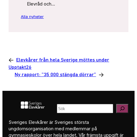
Elevråd och…
Alla nyheter
←
Elevkårer från hela Sverige möttes under
Upptakt26
Ny rapport: ”35 000 stängda dörrar”
→
Sök
Sveriges Elevkårer är Sveriges största
ungdomsorganisation med medlemmar på
gymnasieskolor över hela landet. Vår främsta uppgift är