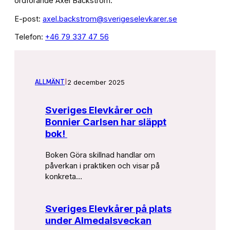
ordförande Axel Bäckström.
E-post:
axel.backstrom@sverigeselevkarer.se
Telefon:
+46 79 337 47 56
2 december 2025
ALLMÄNT
|
Sveriges Elevkårer och
Bonnier Carlsen har släppt
bok!
Boken Göra skillnad handlar om
påverkan i praktiken och visar på
konkreta…
Sveriges Elevkårer på plats
under Almedalsveckan