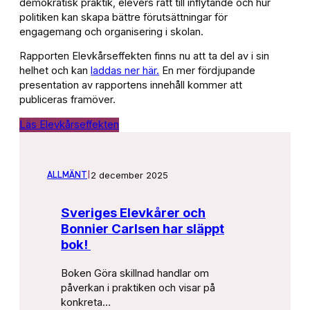
demokratisk praktik, elevers rätt till inflytande och hur
politiken kan skapa bättre förutsättningar för
engagemang och organisering i skolan.
Rapporten Elevkårseffekten finns nu att ta del av i sin
helhet och kan
laddas ner här.
En mer fördjupande
presentation av rapportens innehåll kommer att
publiceras framöver.
Läs Elevkårseffekten
2 december 2025
ALLMÄNT
|
Sveriges Elevkårer och
Bonnier Carlsen har släppt
bok!
Boken Göra skillnad handlar om
påverkan i praktiken och visar på
konkreta…