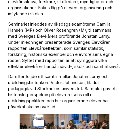
elevkårsaktiva, forskare, skolledare, myndigheter och
organisationer. Fokus låg på elevers organisering och
inflytande i skolan.
Seminariet inleddes av riksdagsledamöterna Camilla
Hansén (MP) och Oliver Rosengren (M), tillsammans
med Sveriges Elevkårers ordförande Jonatan Lamy.
Under inledningen presenterade Sveriges Elevkårer
rapporten Elevkårseffekten, som samlar statistik,
forskning, historiska exempel och elevrörelsens egna
röster. Syftet med rapporten är att synliggöra vilka
effekter elevkårer har på individ-, skol- och samhällsnivå.
Därefter följde ett samtal mellan Jonatan Lamy och
utbildningshistorikern Victor Johansson, fil. dr. i
pedagogik vid Stockholms universitet. Samtalet gav ett
historiskt perspektiv på elevrörelsens roll i
utbildningspolitiken och hur organiserade elever har
påverkat skolan över tid.