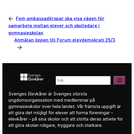
←
Fem ambassadörspar ska visa vägen för
samarbete mellan elever och skolledare i
gymnasieskolan
Anmälan öppen till Forum elevdemokrati 25/3
→
Sök
Sveriges Elevkårer är Sveriges största
ungdomsorganisation med medlemmar på
gymnasieskolor över hela landet. Vår främsta uppgift är
att göra det möjligt för elever att forma föreningar –
elevkårer – på sina skolor och att stötta deras arbete för
att göra skolan roligare, tryggare och starkare.