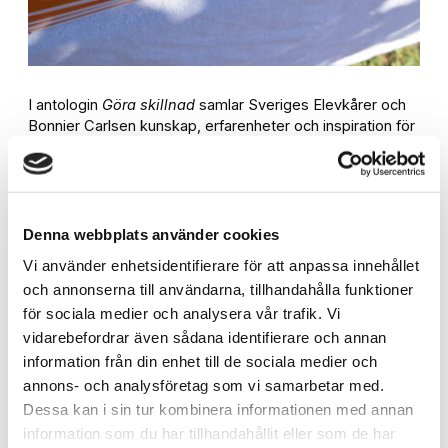
I antologin
Göra skillnad
samlar Sveriges Elevkårer och
Bonnier Carlsen kunskap, erfarenheter och inspiration för
unga som vill engagera sig och ta plats i samhället. Boken
blandar personliga texter om engagemang och
verktyg för påverkan med poesi och inslag från
workshops med elevkårer.
Denna webbplats använder cookies
”Vi ser i vår rörelse att unga vill och
Vi använder enhetsidentifierare för att anpassa innehållet
kan påverka samhällsutvecklingen
och annonserna till användarna, tillhandahålla funktioner
men ibland ser det som en
för sociala medier och analysera vår trafik. Vi
övermäktig uppgift. Med
Göra
vidarebefordrar även sådana identifierare och annan
skillnad
vill vi visa att engagemang
information från din enhet till de sociala medier och
faktiskt spelar roll och ge unga de
annons- och analysföretag som vi samarbetar med.
Dessa kan i sin tur kombinera informationen med annan
verktyg som behövs.”
information som du har tillhandahållit eller som de har