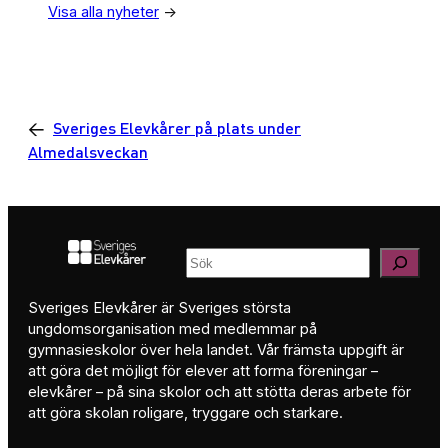
Visa alla nyheter
->
←
Sveriges Elevkårer på plats under
Almedalsveckan
Sök
Sveriges Elevkårer är Sveriges största
ungdomsorganisation med medlemmar på
gymnasieskolor över hela landet. Vår främsta uppgift är
att göra det möjligt för elever att forma föreningar –
elevkårer – på sina skolor och att stötta deras arbete för
att göra skolan roligare, tryggare och starkare.