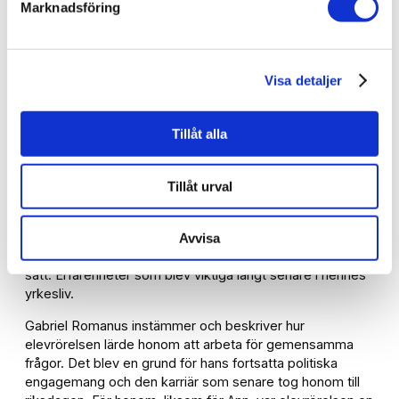
elevorganisationen för och är glad att så
Marknadsföring
många elever fortfarande tycker det är
viktigt att engagera sig.”
Visa detaljer
Ann Linde
Tillåt alla
Ann Linde beskriver elevrörelsen som avgörande för
hennes engagemang. Hon berättar om kraften i att
kämpa för något hon verkligen trodde på, tillsammans
Tillåt urval
med andra, och att faktiskt se att förändring går att
åstadkomma. Samtidigt lyfter hon de praktiska
kunskaper hon fick med sig, som mötesformalia,
Avvisa
organisering och hur man driver frågor på ett strukturerat
sätt. Erfarenheter som blev viktiga långt senare i hennes
yrkesliv.
Gabriel Romanus instämmer och beskriver hur
elevrörelsen lärde honom att arbeta för gemensamma
frågor. Det blev en grund för hans fortsatta politiska
engagemang och den karriär som senare tog honom till