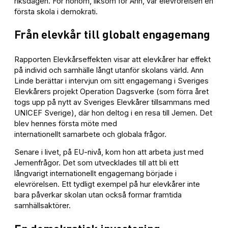
riksdagen. För honom, liksom för Ann, var elevrörelsen en
första skola i demokrati.
Från elevkår till globalt engagemang
Rapporten Elevkårseffekten visar att elevkårer har effekt
på individ och samhälle långt utanför skolans värld. Ann
Linde berättar i intervjun om sitt engagemang i Sveriges
Elevkårers projekt Operation Dagsverke (som förra året
togs upp på nytt av Sveriges Elevkårer tillsammans med
UNICEF Sverige), där hon deltog i en resa till Jemen. Det
blev hennes första möte med
internationellt samarbete och globala frågor.
Senare i livet, på EU-nivå, kom hon att arbeta just med
Jemenfrågor. Det som utvecklades till att bli ett
långvarigt internationellt engagemang började i
elevrörelsen. Ett tydligt exempel på hur elevkårer inte
bara påverkar skolan utan också formar framtida
samhällsaktörer.