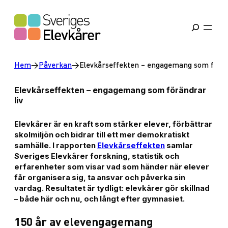
Hoppa
till
innehåll
Hem
→
Påverkan
→
Elevkårseffekten – engagemang som förän
Elevkårseffekten – engagemang som förändrar
liv
Elevkårer är en kraft som stärker elever, förbättrar
skolmiljön och bidrar till ett mer demokratiskt
samhälle. I rapporten
Elevkårseffekten
samlar
Sveriges Elevkårer forskning, statistik och
erfarenheter som visar vad som händer när elever
får organisera sig, ta ansvar och påverka sin
vardag. Resultatet är tydligt: elevkårer gör skillnad
– både här och nu, och långt efter gymnasiet.
150 år av elevengagemang