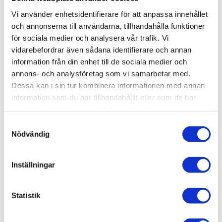
Vi använder enhetsidentifierare för att anpassa innehållet
och annonserna till användarna, tillhandahålla funktioner
Du kan läsa mer om riksdagsseminariumet där
för sociala medier och analysera vår trafik. Vi
rapporten släpptes här:
Sveriges Elevkårer deltog i
vidarebefordrar även sådana identifierare och annan
riksdagsseminarium om Elevkårseffekten
.
information från din enhet till de sociala medier och
annons- och analysföretag som vi samarbetar med.
Dessa kan i sin tur kombinera informationen med annan
information som du har tillhandahållit eller som de har
samlat in när du har använt deras tjänster.
Erfarenheter som formar människor
Samtyckesval
Nödvändig
Det som rapportens siffror visar bekräftas också av dem
som själva varit engagerade. I vår intervju med Ann Linde
och Gabriel Romanus berättar de om vad tiden i
Inställningar
elevrörelsen betytt för dem.
Statistik
“Jag har så mycket att tacka